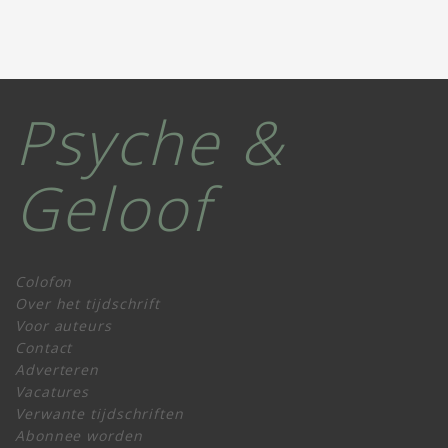
Psyche &
Geloof
Colofon
Over het tijdschrift
Voor auteurs
Contact
Adverteren
Vacatures
Verwante tijdschriften
Abonnee worden