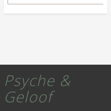
Psyche &
Geloof