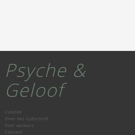
Psyche &
Geloof
Colofon
Over het tijdschrift
Voor auteurs
Contact