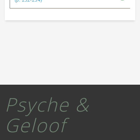
Psyche &
Geloof