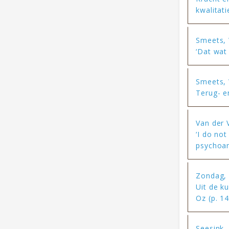
kwalitati
Smeets,
‘Dat wat 
Smeets,
Terug- en
Van der 
‘I do no
psychoan
Zondag, 
Uit de k
Oz (p. 1
Seesink, 