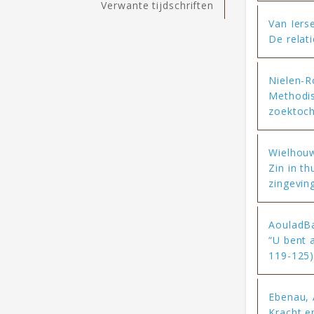
Verwante tijdschriften
Van Ierse
De relat
Nielen-Ro
Methodis
zoektoch
Wielhouw
Zin in t
zingeving
AouladBa
“U bent 
119-125
Ebenau, 
Kracht en