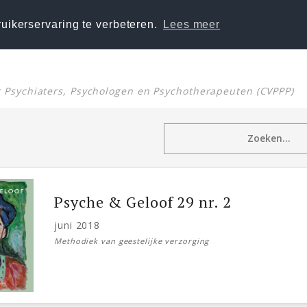
uikerservaring te verbeteren.
Lees meer
or Psychiaters, Psychologen en Psychotherapeuten (CVPPP)
Psyche & Geloof 29 nr. 2
juni 2018
Methodiek van geestelijke verzorging