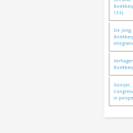
Boekbesp
153)
De Jong,
Boekbesp
integrat
Verhagen,
Boekbesp
Gooijer, 
Congresve
in perspe