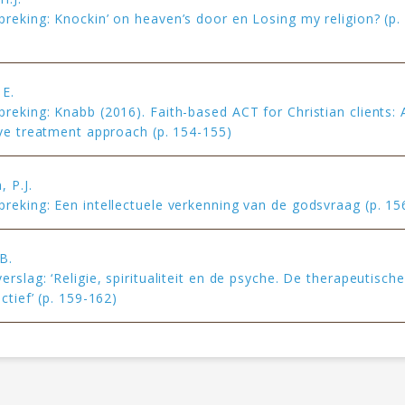
reking: Knockin’ on heaven’s door en Losing my religion? (p.
 E.
reking: Knabb (2016). Faith-based ACT for Christian clients: 
ive treatment approach (p. 154-155)
 P.J.
reking: Een intellectuele verkenning van de godsvraag (p. 15
B.
rslag: ‘Religie, spiritualiteit en de psyche. De therapeutische
ctief’ (p. 159-162)