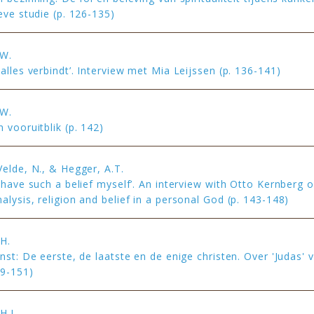
eve studie (p. 126-135)
 W.
alles verbindt’. Interview met Mia Leijssen (p. 136-141)
 W.
 vooruitblik (p. 142)
Velde, N., & Hegger, A.T.
t have such a belief myself’. An interview with Otto Kernberg 
alysis, religion and belief in a personal God (p. 143-148)
H.
unst: De eerste, de laatste en de enige christen. Over 'Judas'
49-151)
H.J.