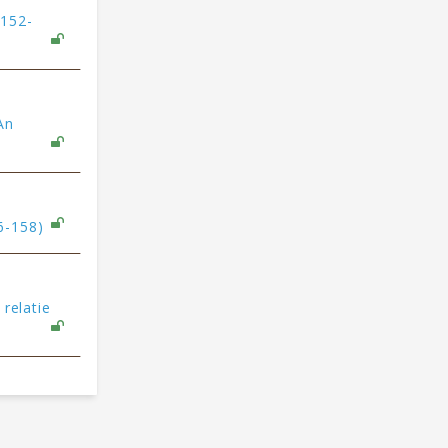
 152-
An
6-158)
 relatie