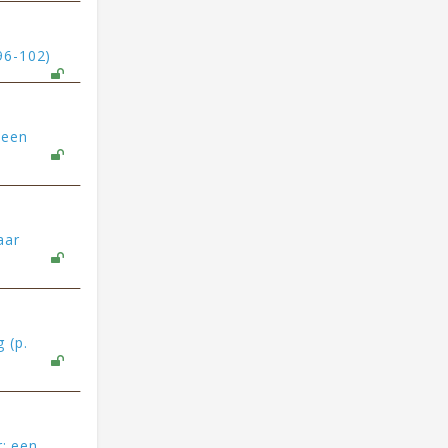
96-102)
 een
aar
 (p.
r: een