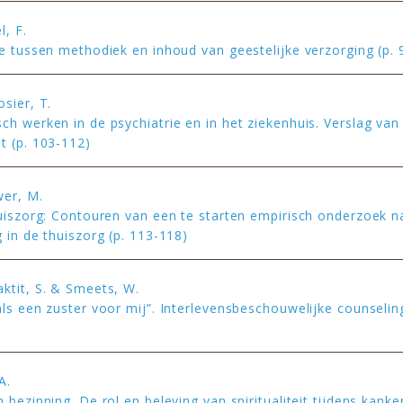
l, F.
ie tussen methodiek en inhoud van geestelijke verzorging (p. 
sier, T.
ch werken in de psychiatrie en in het ziekenhuis. Verslag van
t (p. 103-112)
er, M.
huiszorg: Contouren van een te starten empirisch onderzoek n
 in de thuiszorg (p. 113-118)
ktit, S. & Smeets, W.
als een zuster voor mij”. Interlevensbeschouwelijke counseling
)
A.
 bezinning. De rol en beleving van spiritualiteit tijdens kanke