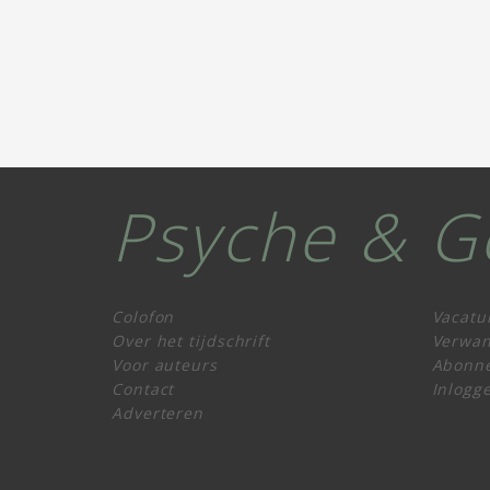
Psyche & G
Colofon
Vacatu
Over het tijdschrift
Verwan
Voor auteurs
Abonn
Contact
Inlogg
Adverteren