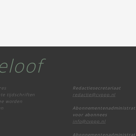
eloof
res
Redactiesecretariaat
te tijdschriften
redactie@cvppp.nl
ee worden
en
Abonnementenadministrat
voor abonnees
info@cvppp.nl
Abonnementenadministrat