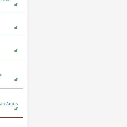
on
 van Amos