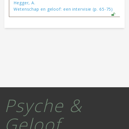
Hegger, A.
Wetenschap en geloof: een intervisie (p. 65-75)
Psyche &
Geloof