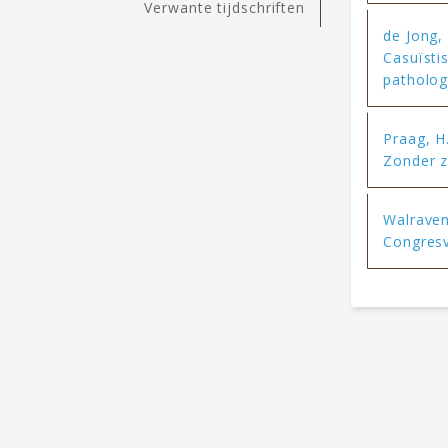
Verwante tijdschriften
de Jong, 
Casuïsti
patholog
Praag, H
Zonder z
Walraven
Congresv