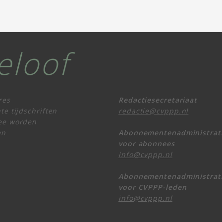
eloof
res
Redactiesecretariaat
te tijdschriften
redactie@cvppp.nl
ee worden
en
Abonnementenadministrat
voor abonnees
info@cvppp.nl
Abonnementenadministrat
voor CVPPP-leden
info@cvppp.nl