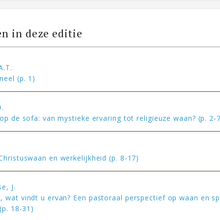
en in deze editie
A.T.
eel (p. 1)
D.
 op de sofa: van mystieke ervaring tot religieuze waan? (p. 2-
Christuswaan en werkelijkheid (p. 8-17)
e, J.
 wat vindt u ervan? Een pastoraal perspectief op waan en spi
(p. 18-31)