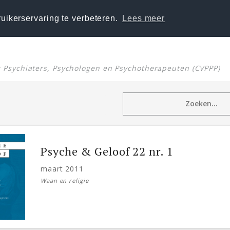
uikerservaring te verbeteren.
Lees meer
or Psychiaters, Psychologen en Psychotherapeuten (CVPPP)
Psyche & Geloof 22 nr. 1
maart 2011
Waan en religie