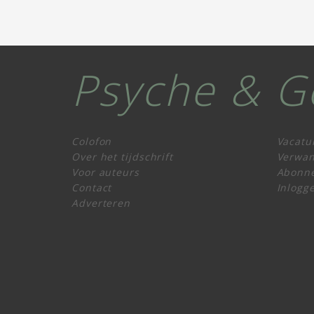
Psyche & G
Colofon
Vacatu
Over het tijdschrift
Verwan
Voor auteurs
Abonn
Contact
Inlogg
Adverteren