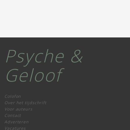
Psyche &
Geloof
Colofon
Over het tijdschrift
Voor auteurs
Contact
Adverteren
Vacatures