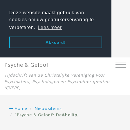
Deze website maakt gebruik van
cookies om uw gebruikerservaring te
verbeteren.
Lees meer
Akkoord!
Psyche & Geloof
Tijdschrift van de Christelijke Vereniging voor
Psychiaters, Psychologen en Psychotherapeuten
(CVPPP)
Home
Nieuwsitems
"Psyche & Geloof: De&hellip;